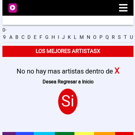
0-
9
A
B
C
D
E
F
G
H
I
J
K
L
M
N
O
P
Q
R
S
T
U
Radio
LOS MEJORES ARTISTASX
Noticias
X
No no hay mas artistas dentro de
Videos
Desea Regresar a Inicio
Si
Programación
Artistas