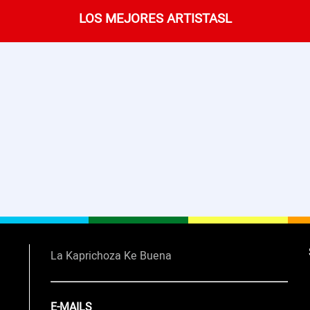
LOS MEJORES ARTISTASL
La Kaprichoza Ke Buena
E-MAILS