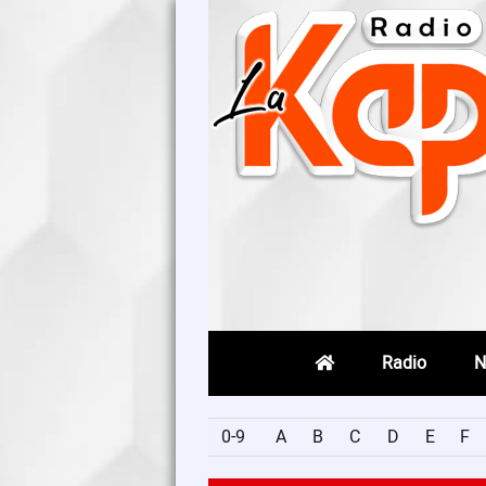
Radio
N
0-9
A
B
C
D
E
F