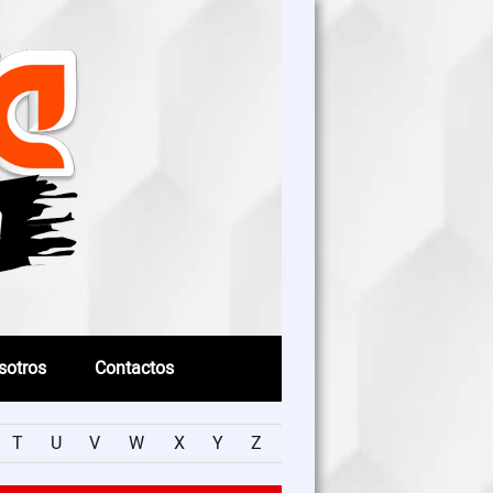
sotros
Contactos
T
U
V
W
X
Y
Z