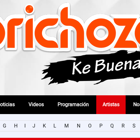
oticias
Videos
Programación
Artistas
No
G
H
I
J
K
L
M
N
O
P
Q
R
S