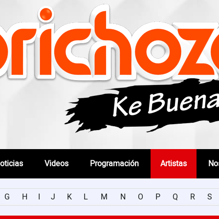
oticias
Videos
Programación
Artistas
No
G
H
I
J
K
L
M
N
O
P
Q
R
S