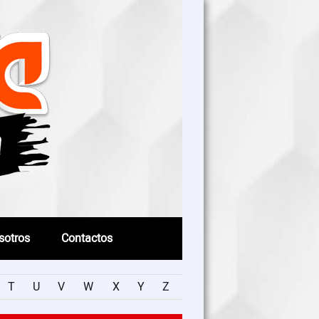
sotros
Contactos
T
U
V
W
X
Y
Z