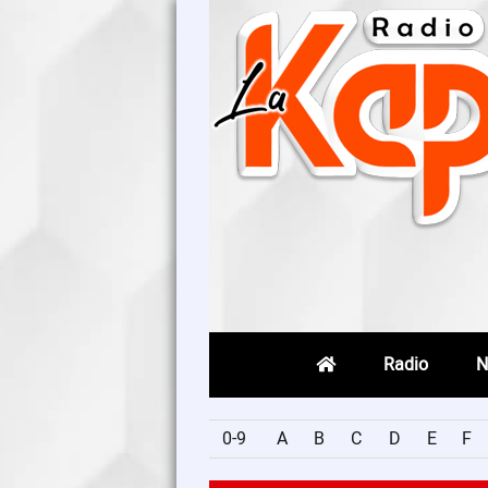
Radio
N
0-9
A
B
C
D
E
F