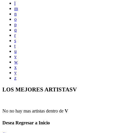
l
m
n
o
p
q
r
s
t
u
v
w
x
y
z
LOS MEJORES ARTISTASV
No no hay mas artistas dentro de
V
Desea Regresar a Inicio