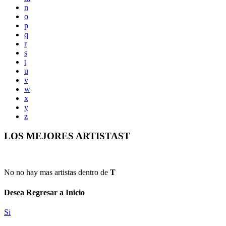
n
o
p
q
r
s
t
u
v
w
x
y
z
LOS MEJORES ARTISTAST
No no hay mas artistas dentro de
T
Desea Regresar a Inicio
Si