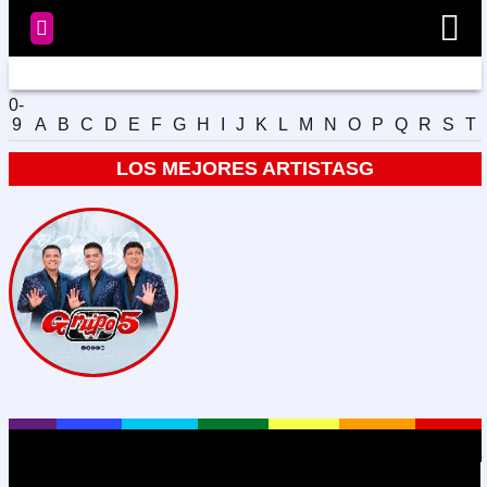
0-
9
A
B
C
D
E
F
G
H
I
J
K
L
M
N
O
P
Q
R
S
T
Radio
LOS MEJORES ARTISTASG
Noticias
Videos
Programación
Artistas