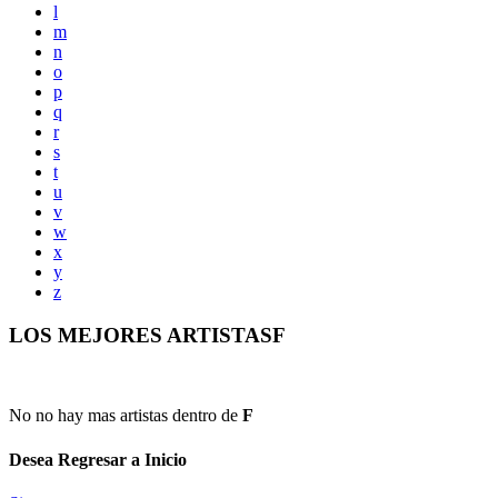
l
m
n
o
p
q
r
s
t
u
v
w
x
y
z
LOS MEJORES ARTISTASF
No no hay mas artistas dentro de
F
Desea Regresar a Inicio