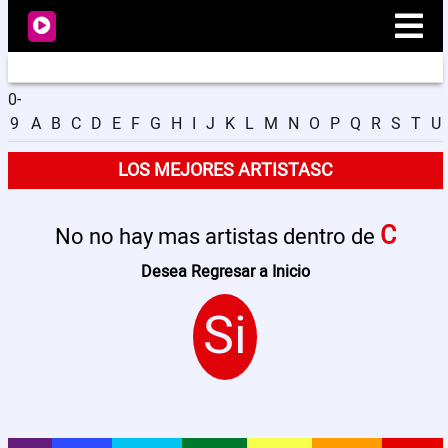
0-
9
A
B
C
D
E
F
G
H
I
J
K
L
M
N
O
P
Q
R
S
T
U
Radio
LOS MEJORES ARTISTASC
Noticias
C
No no hay mas artistas dentro de
Videos
Desea Regresar a Inicio
Si
Programación
Artistas