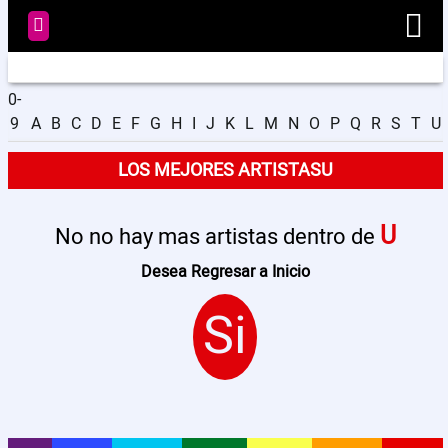
0-
9
A
B
C
D
E
F
G
H
I
J
K
L
M
N
O
P
Q
R
S
T
U
Radio
LOS MEJORES ARTISTASU
Noticias
U
No no hay mas artistas dentro de
Videos
Desea Regresar a Inicio
Si
Programación
Artistas