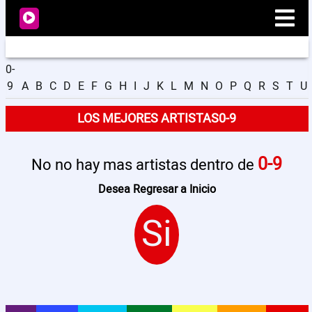
0-
9
A
B
C
D
E
F
G
H
I
J
K
L
M
N
O
P
Q
R
S
T
U
Radio
LOS MEJORES ARTISTAS0-9
Noticias
0-9
No no hay mas artistas dentro de
Videos
Desea Regresar a Inicio
Si
Programación
Artistas