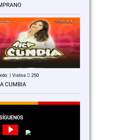
MPRANO
ido: | Vistos
250
CA CUMBIA
SÍGUENOS