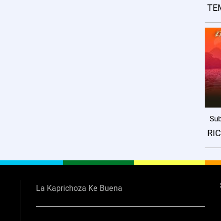
TE
Sub
RI
La Kaprichoza Ke Buena