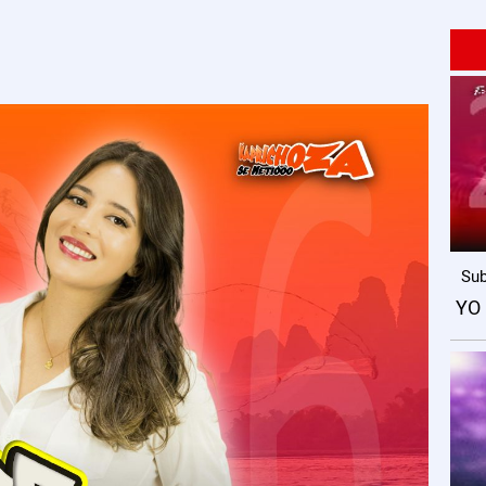
Sub
YO