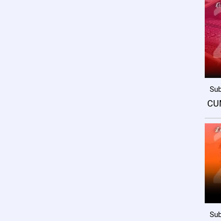
Sub
CU
Sub