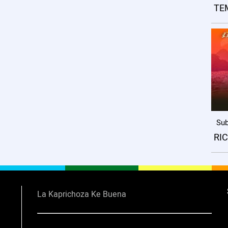
TE
Sub
RI
La Kaprichoza Ke Buena