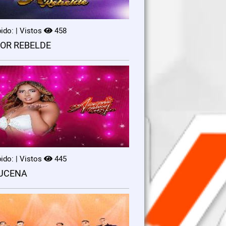
ido: | Vistos
458
OR REBELDE
ido: | Vistos
445
UCENA