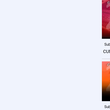
Sub
CU
Sub