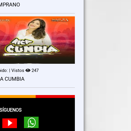
MPRANO
ido: | Vistos
247
CA CUMBIA
SÍGUENOS