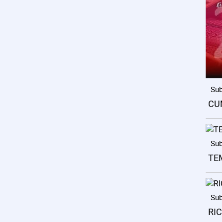
Sub
CU
Sub
TE
Sub
RI