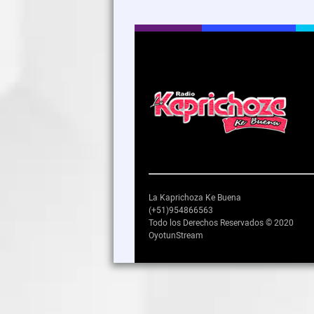
La Kaprichoza Ke Buena
(+51)954866563
Todo los Derechos Reservados © 2020
OyotunStream