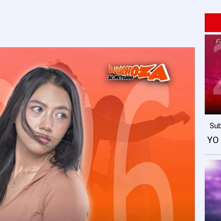
Sub
YO